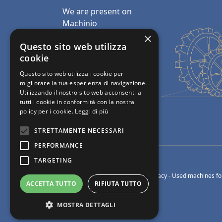
We are present on
Machinio
×
Email:
Questo sito web utilizza
info@polimacchine.it
cookie
Questo sito web utilizza i cookie per
Phone:
+39 045 2067911
migliorare la tua esperienza di navigazione.
Utilizzando il nostro sito web acconsenti a
Mobile:
+39 348 5110011
tutti i cookie in conformità con la nostra
policy per i cookie.
Leggi di più
STRETTAMENTE NECESSARI
PERFORMANCE
TARGETING
© Polimacchine Verona Italia
-
Privacy
- Used machines for
ACCETTA TUTTO
RIFIUTA TUTTO
MOSTRA DETTAGLI