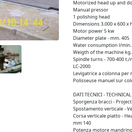
Motorized head up and d
Manual pressor
1 polishing head
Dimensions 3.000 x 600 x
Motor power 5 kw
Diameter plate - mm. 405
Water consumption l/min.
Weigth of the machine kg.
Spindle turns - 700-400 t./
LC-2000
Levigatrice a colonna per
Polisseuse manuel sur co
DATI TECNICI - TECHNICA
Sporgenza bracci - Projec
Spostamento verticale - V
Corsa verticale piatto - He
mm 140
Potenza motore mandrino 