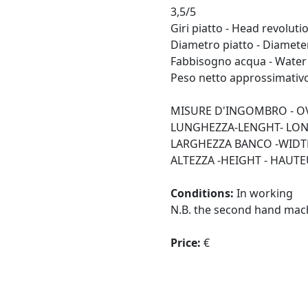
3,5/5
Giri piatto - Head revoluti
Diametro piatto - Diamete
Fabbisogno acqua - Water r
Peso netto approssimativo 
MISURE D'INGOMBRO - O
LUNGHEZZA-LENGHT- LO
LARGHEZZA BANCO -WIDTH
ALTEZZA -HEIGHT - HAUT
Conditions:
In working
N.B. the second hand mach
Price:
€