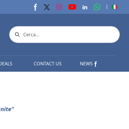
youtube page
Instagram page
whats app p
|
Facebook page
X page
Linkedin page
Search icon
DEALS
CONTACT US
NEWS
nite"