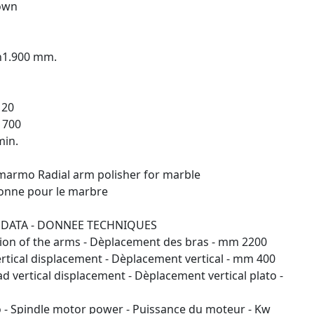
own
 h1.900 mm.
 20
 700
min.
 marmo Radial arm polisher for marble
lonne pour le marbre
L DATA - DONNEE TECHNIQUES
tion of the arms - Dèplacement des bras - mm 2200
ertical displacement - Dèplacement vertical - mm 400
ad vertical displacement - Dèplacement vertical plato -
- Spindle motor power - Puissance du moteur - Kw