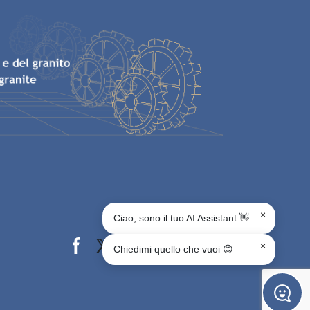
×
Ciao, sono il tuo AI Assistant 👋
Facebook page
X page
Instagram page
youtube page
Linkedin page
whats app page
×
Chiedimi quello che vuoi 😊