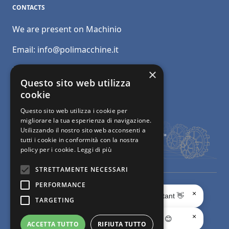
CONTACTS
We are present on Machinio
Email:
info@polimacchine.it
Phone:
+39 045 2067911
×
Questo sito web utilizza
Mobile:
+39 348 5110011
cookie
Questo sito web utilizza i cookie per
migliorare la tua esperienza di navigazione.
Utilizzando il nostro sito web acconsenti a
tutti i cookie in conformità con la nostra
policy per i cookie.
Leggi di più
STRETTAMENTE NECESSARI
PERFORMANCE
© Polimacchine Verona Italia
-
Privacy
- Used machines for the
×
Ciao, sono il tuo AI Assistant 👋
TARGETING
processing of marble and granite -
Web Agency
×
Chiedimi quello che vuoi 😊
ACCETTA TUTTO
RIFIUTA TUTTO
Facebook page
X page
Instagram page
youtube page
Linkedin page
whats app page