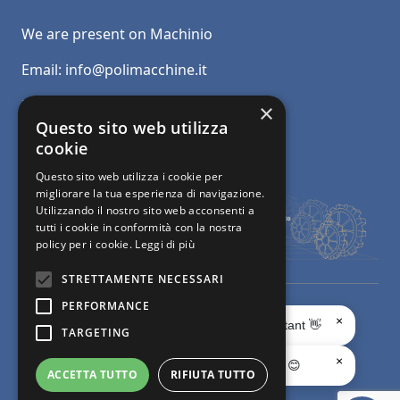
We are present on Machinio
Email:
info@polimacchine.it
Phone:
+39 045 2067911
×
Questo sito web utilizza
Mobile:
+39 348 5110011
cookie
Questo sito web utilizza i cookie per
migliorare la tua esperienza di navigazione.
Utilizzando il nostro sito web acconsenti a
tutti i cookie in conformità con la nostra
policy per i cookie.
Leggi di più
STRETTAMENTE NECESSARI
PERFORMANCE
© Polimacchine Verona Italia
-
Privacy
- Used machines for the
×
Ciao, sono il tuo AI Assistant 👋
TARGETING
processing of marble and granite -
Web Agency
×
Chiedimi quello che vuoi 😊
ACCETTA TUTTO
RIFIUTA TUTTO
Facebook page
X page
Instagram page
youtube page
Linkedin page
whats app page