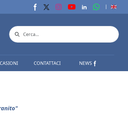
youtube page
Instagram page
whats app p
|
Facebook page
X page
Linkedin page
Search icon
CASIONI
CONTATTACI
NEWS
ranito"