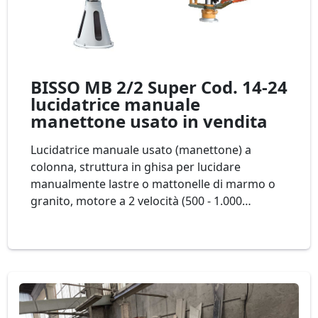
BISSO MB 2/2 Super Cod. 14-24
lucidatrice manuale
manettone usato in vendita
Lucidatrice manuale usato (manettone) a
colonna, struttura in ghisa per lucidare
manualmente lastre o mattonelle di marmo o
granito, motore a 2 velocità (500 - 1.000
giri/min) salita discesa motorizzata e pressione
controllata pneumaticamente mod. BISSO MB
2/2 Super Cod. 14-24