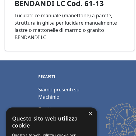
BENDANDI LC Cod. 61-13
Lucidatrice manuale (manettone) a parete,
struttura in ghisa per lucidare manualmente
lastre o mattonelle di marmo o granito
BENDANDI LC
RECAPITI
Siamo presenti su
Machinio
Email:
×
info@polimacchine.it
Questo sito web utilizza
cookie
Telefono:
+39 045
Questo sito web utilizza i cookie per
2067911