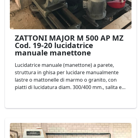
ZATTONI MAJOR M 500 AP MZ
Cod. 19-20 lucidatrice
manuale manettone
Lucidatrice manuale (manettone) a parete,
struttura in ghisa per lucidare manualmente
lastre o mattonelle di marmo o granito, con
piatti di lucidatura diam. 300/400 mm., salita e
discesa della testa (braccio lucidante)
motorizzata Mod. ZATTONI MAJOR M 500 AP
MZ Cod. 19-20