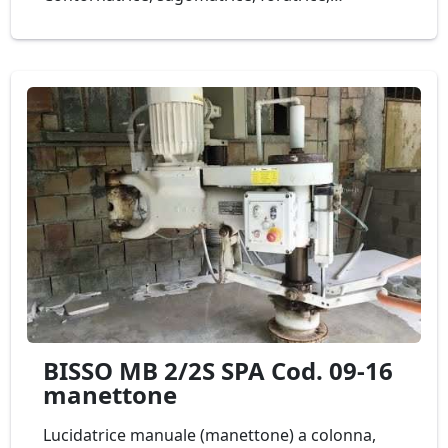
levigatrice, fresatrice di seconda mano. La
combinazione di Syrma con la macchina UN60 e
Ariete 80/100, asservite dal carrello automatico
a velocità variabile crea un’isola di lavoro ideale
per ottimizzare la produzione. Ideale per
lavorazione da lastra di marmo o granito come
piani bagno e cucina, tavoli, sagomati in
genere. Mod. RAVELLI SYRMA linea a 3 punti
Cod. 02-22
BISSO MB 2/2S SPA Cod. 09-16
manettone
Lucidatrice manuale (manettone) a colonna,