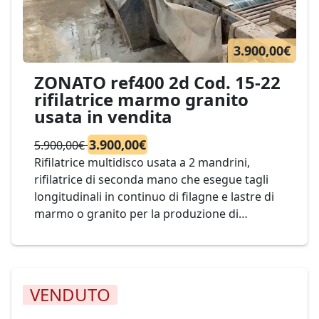
3.900,00€
ZONATO ref400 2d Cod. 15-22
rifilatrice marmo granito
usata in vendita
3.900,00€
5.900,00€
Rifilatrice multidisco usata a 2 mandrini,
rifilatrice di seconda mano che esegue tagli
longitudinali in continuo di filagne e lastre di
marmo o granito per la produzione di
elementi a larghezza definita. con 2 dischi
permette di rifilare filagne per ottenere la
larghezza finale massima di 400 mm. Mod.
ZONATO Cod. 15-22
VENDUTO