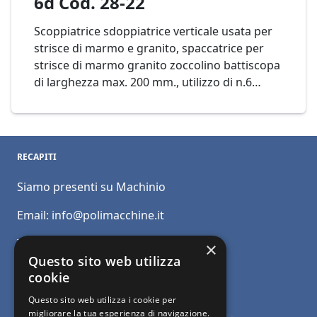
6d Cod. 28-22
Scoppiatrice sdoppiatrice verticale usata per
strisce di marmo e granito, spaccatrice per
strisce di marmo granito zoccolino battiscopa
di larghezza max. 200 mm., utilizzo di n.6
dischi diametro 625 mm.
Mod. Guglielmi SCO
V 6d Cod. 28-22
RECAPITI
Siamo presenti su Machinio
Email:
info@polimacchine.it
Telefono:
+39 045 2067911
×
Questo sito web utilizza
Mobile:
+39 348 5110011
cookie
Questo sito web utilizza i cookie per
migliorare la tua esperienza di navigazione.