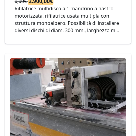
2.900,00€
0,00€
Rifilatrice multidisco a 1 mandrino a nastro
motorizzata, rifilatrice usata multipla con
struttura monoalbero. Possibilità di installare
diversi dischi di diam. 300 mm., larghezza max
di lavoro 415 mm. mod. ZONATO 400 1T Cod.
15-25