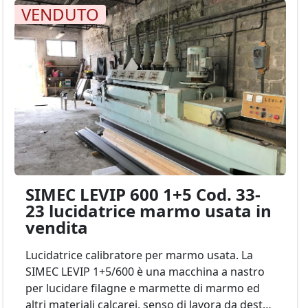
calibratore a rulli + 10 teste lucidanti Mod.
VENDUTO
SIMEC COMBI 600/210 Cod. 17-24
SIMEC LEVIP 600 1+5 Cod. 33-
23 lucidatrice marmo usata in
vendita
Lucidatrice calibratore per marmo usata. La
SIMEC LEVIP 1+5/600 è una macchina a nastro
per lucidare filagne e marmette di marmo ed
altri materiali calcarei, senso di lavora da destra