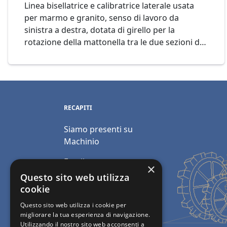
Linea bisellatrice e calibratrice laterale usata
per marmo e granito, senso di lavoro da
sinistra a destra, dotata di girello per la
rotazione della mattonella tra le due sezioni di
lavoro, esegue la finitura perimetrale delle
marmette sui 4 lati con mole abrasive inclinate
a 45°. Mod. AVESANI Cod. 08-19
RECAPITI
Siamo presenti su
Machinio
Email:
×
info@polimacchine.it
Questo sito web utilizza
cookie
Telefono:
+39 045
Questo sito web utilizza i cookie per
2067911
migliorare la tua esperienza di navigazione.
Utilizzando il nostro sito web acconsenti a
Mobile:
+39 348 5110011