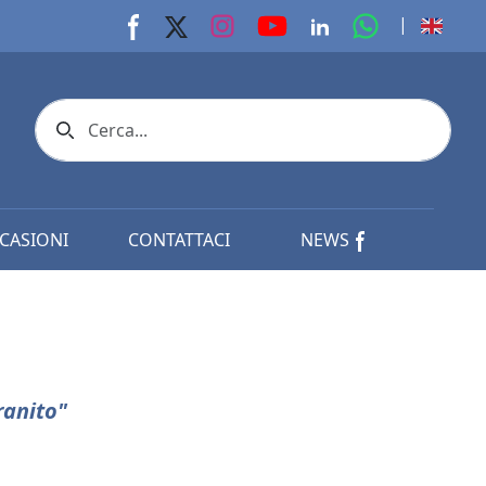
youtube page
Instagram page
whats app p
|
Facebook page
X page
Linkedin page
Search icon
CASIONI
CONTATTACI
NEWS
ranito"