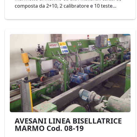
composta da 2+10, 2 calibratore e 10 teste
lucidanti con ponte traslabile, larghezza
massima di lavoro 650mm. Mod. PEDRINI
Lucidatrice B065MV 600 2+10 Cod. 21-23
AVESANI LINEA BISELLATRICE
MARMO Cod. 08-19