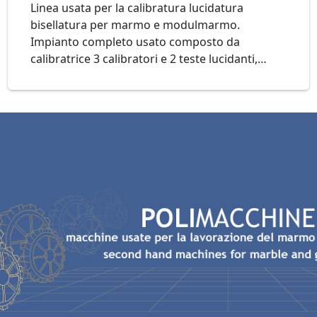
Linea usata per la calibratura lucidatura
bisellatura per marmo e modulmarmo.
Impianto completo usato composto da
calibratrice 3 calibratori e 2 teste lucidanti,
forno di polimerizzazione, lucidatrice 12 teste,
attestatrice a 7 mandrini, bisellatrice dotata di
girello per la rotazione della mattonella tra le
due sezioni di lavoro, esegue la finitura
perimetrale delle marmette sui 4 lati con mole
abrasive inclinate a 45°, movimentazioni varie,
senso di lavoro da sinistra a destra. Mod.
PEDRINI Cod. 19-22