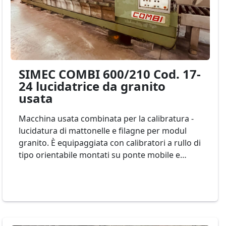
SIMEC COMBI 600/210 Cod. 17-
24 lucidatrice da granito
usata
Macchina usata combinata per la calibratura -
lucidatura di mattonelle e filagne per modul
granito. È equipaggiata con calibratori a rullo di
tipo orientabile montati su ponte mobile e
mandrini leviganti lucidanti installati sul
secondo ponte mobile. La posizione orientabile
degli utensili assicura un più uniforme
consumo degli stessi ed una maggiore capacità
di asportazione. LARGHEZZA 600mm., 2 teste