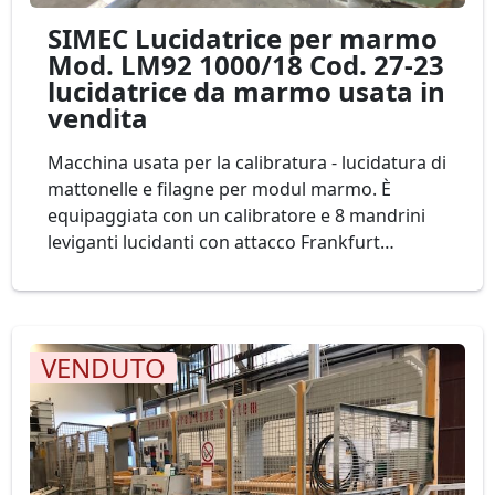
SIMEC Lucidatrice per marmo
Mod. LM92 1000/18 Cod. 27-23
lucidatrice da marmo usata in
vendita
Macchina usata per la calibratura - lucidatura di
mattonelle e filagne per modul marmo. È
equipaggiata con un calibratore e 8 mandrini
leviganti lucidanti con attacco Frankfurt
installati su ponte mobile traslabile. La
posizione orientabile degli utensili assicura un
più uniforme consumo degli stessi ed una
maggiore capacità di asportazione. Larghezza
VENDUTO
di lavoro 1.000 mm., 1 testa calibratore +8 teste
lucidanti. Mod. SIMEC Mod. LM92 1000/18 Cod.
27-23