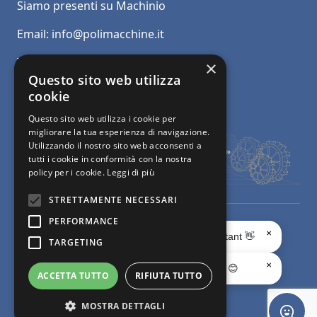
Siamo presenti su Machinio
Email:
info@polimacchine.it
Telefono:
+39 045 2067911
×
Questo sito web utilizza
Mobile:
+39 348 5110011
cookie
Questo sito web utilizza i cookie per
migliorare la tua esperienza di navigazione.
Utilizzando il nostro sito web acconsenti a
tutti i cookie in conformità con la nostra
policy per i cookie.
Leggi di più
STRETTAMENTE NECESSARI
PERFORMANCE
© Polimacchine Verona Italia
-
Privacy
- Macchine usate per la
×
Ciao, sono il tuo AI Assistant 👋
TARGETING
lavorazione del marmo e del granito -
Web Agency
×
Chiedimi quello che vuoi 😊
ACCETTA TUTTO
RIFIUTA TUTTO
Facebook page
X page
Instagram page
youtube page
Linkedin page
whats app page
MOSTRA DETTAGLI