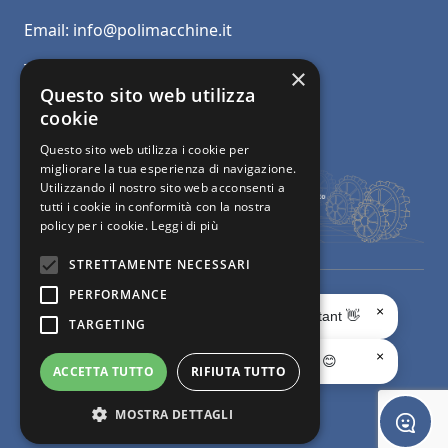
Email:
info@polimacchine.it
Telefono:
+39 045 2067911
×
Questo sito web utilizza
Mobile:
+39 348 5110011
cookie
Questo sito web utilizza i cookie per
migliorare la tua esperienza di navigazione.
Utilizzando il nostro sito web acconsenti a
tutti i cookie in conformità con la nostra
policy per i cookie.
Leggi di più
STRETTAMENTE NECESSARI
PERFORMANCE
© Polimacchine Verona Italia
-
Privacy
- Macchine usate per la
×
Ciao, sono il tuo AI Assistant 👋
TARGETING
lavorazione del marmo e del granito -
Web Agency
×
Chiedimi quello che vuoi 😊
ACCETTA TUTTO
RIFIUTA TUTTO
Facebook page
X page
Instagram page
youtube page
Linkedin page
whats app page
MOSTRA DETTAGLI