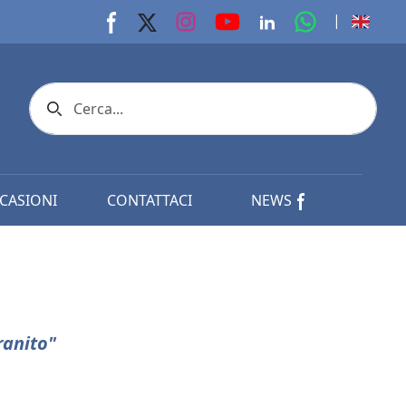
youtube page
Instagram page
whats app p
|
Facebook page
X page
Linkedin page
Search icon
CASIONI
CONTATTACI
NEWS
ranito"