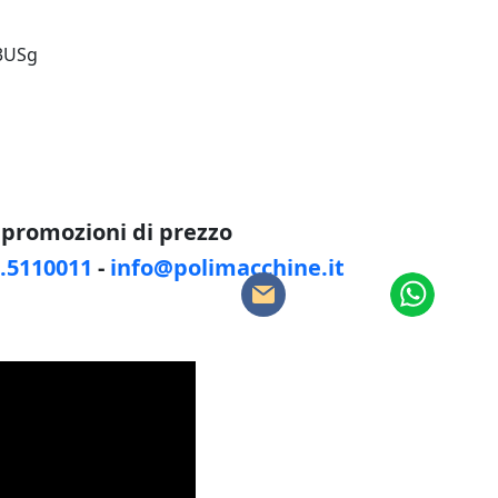
53USg
e promozioni di prezzo
8.5110011
-
info@polimacchine.it