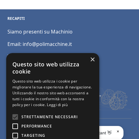
RECAPITI
Siamo presenti su Machinio
Email:
info@polimacchine.it
Telefono:
+39 045 2067911
×
Questo sito web utilizza
Mobile:
+39 348 5110011
cookie
Questo sito web utilizza i cookie per
migliorare la tua esperienza di navigazione.
Utilizzando il nostro sito web acconsenti a
tutti i cookie in conformità con la nostra
policy per i cookie.
Leggi di più
STRETTAMENTE NECESSARI
PERFORMANCE
© Polimacchine Verona Italia
-
Privacy
- Macchine usate per la
×
Ciao, sono il tuo AI Assistant 👋
TARGETING
lavorazione del marmo e del granito -
Web Agency