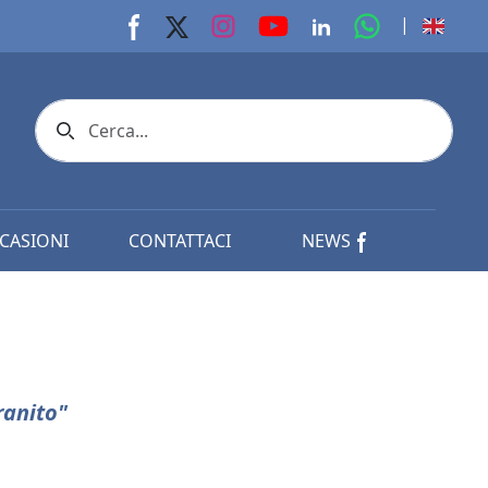
youtube page
Instagram page
whats app p
|
Facebook page
X page
Linkedin page
Search icon
CASIONI
CONTATTACI
NEWS
ranito"