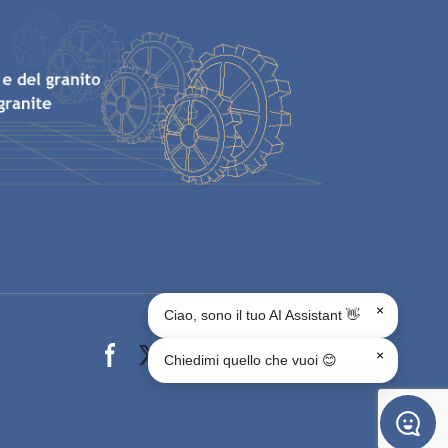
×
Ciao, sono il tuo AI Assistant 👋
Facebook page
X page
Instagram page
youtube page
Linkedin page
whats app page
×
Chiedimi quello che vuoi 😊