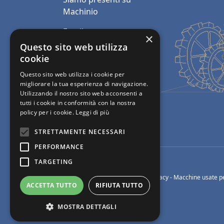
Machinio
Email:
×
info@polimacchine.it
Questo sito web utilizza
cookie
Telefono:
+39 045
Questo sito web utilizza i cookie per
2067911
migliorare la tua esperienza di navigazione.
Utilizzando il nostro sito web acconsenti a
Mobile:
+39 348 5110011
tutti i cookie in conformità con la nostra
policy per i cookie.
Leggi di più
STRETTAMENTE NECESSARI
PERFORMANCE
TARGETING
© Polimacchine Verona Italia
-
Privacy
- Macchine usate pe
ACCETTA TUTTO
RIFIUTA TUTTO
MOSTRA DETTAGLI