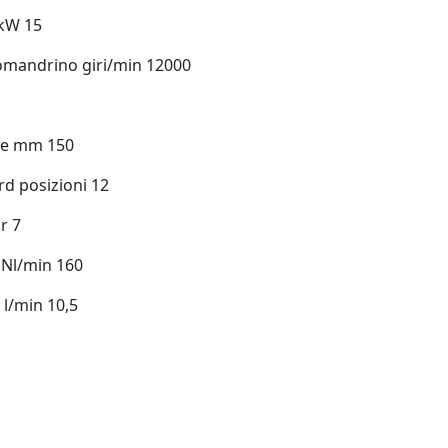
 kW 15
omandrino giri/min 12000
le mm 150
rd posizioni 12
r 7
Nl/min 160
l/min 10,5