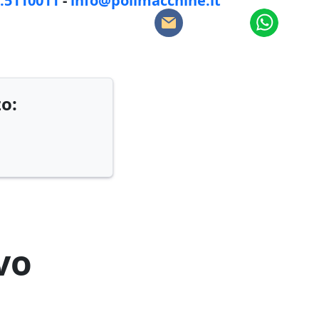
8.5110011
-
info@polimacchine.it
zo:
vo