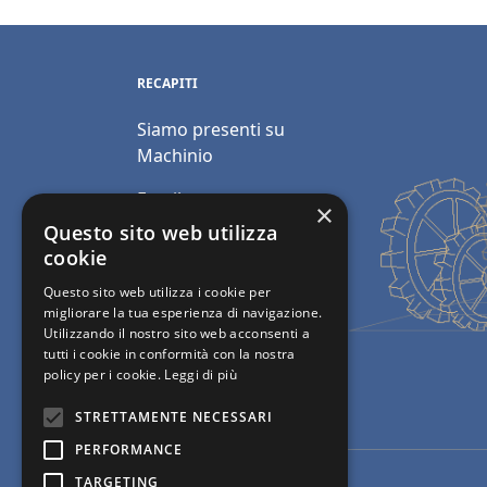
RECAPITI
Siamo presenti su
Machinio
Email:
×
info@polimacchine.it
Questo sito web utilizza
cookie
Telefono:
+39 045
Questo sito web utilizza i cookie per
2067911
migliorare la tua esperienza di navigazione.
Utilizzando il nostro sito web acconsenti a
Mobile:
+39 348 5110011
tutti i cookie in conformità con la nostra
policy per i cookie.
Leggi di più
STRETTAMENTE NECESSARI
PERFORMANCE
TARGETING