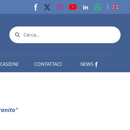
youtube page
Instagram page
whats app p
|
Facebook page
X page
Linkedin page
Search icon
CASIONI
CONTATTACI
NEWS
ranito"