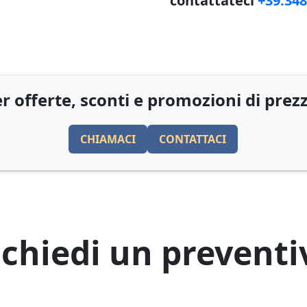
contattateci
+39.34
r offerte, sconti e promozioni di prez
CHIAMACI
CONTATTACI
ichiedi un preventi