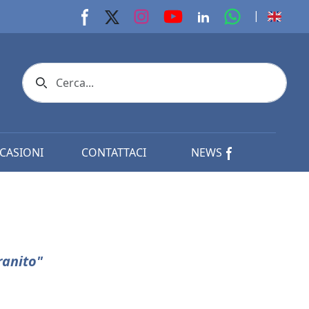
youtube page
Instagram page
whats app p
|
Facebook page
X page
Linkedin page
Search icon
CASIONI
CONTATTACI
NEWS
ranito"