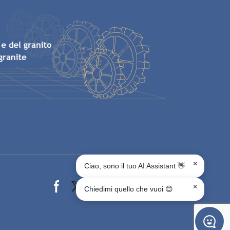
×
Ciao, sono il tuo AI Assistant 👋
Facebook page
X page
Instagram page
youtube page
Linkedin page
whats app page
×
Chiedimi quello che vuoi 😊