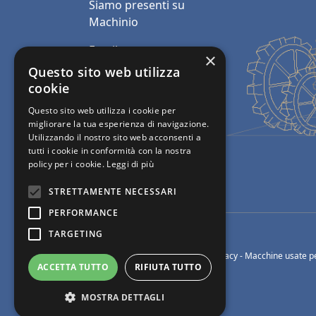
Siamo presenti su
Machinio
Email:
×
info@polimacchine.it
Questo sito web utilizza
cookie
Telefono:
+39 045
Questo sito web utilizza i cookie per
2067911
migliorare la tua esperienza di navigazione.
Utilizzando il nostro sito web acconsenti a
Mobile:
+39 348 5110011
tutti i cookie in conformità con la nostra
policy per i cookie.
Leggi di più
STRETTAMENTE NECESSARI
PERFORMANCE
TARGETING
© Polimacchine Verona Italia
-
Privacy
- Macchine usate pe
ACCETTA TUTTO
RIFIUTA TUTTO
MOSTRA DETTAGLI