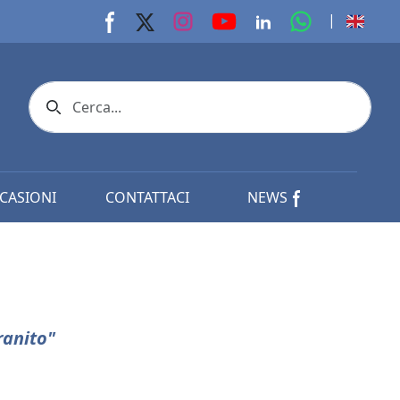
youtube page
Instagram page
whats app p
|
Facebook page
X page
Linkedin page
Search icon
CASIONI
CONTATTACI
NEWS
ranito"