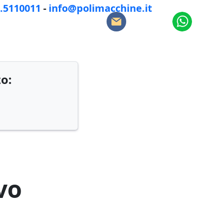
8.5110011
-
info@polimacchine.it
zo:
vo