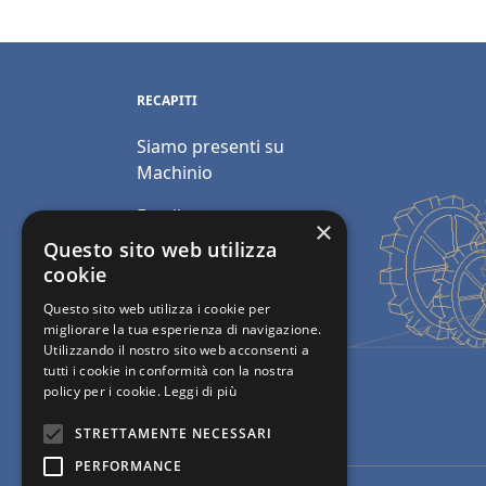
RECAPITI
Siamo presenti su
Machinio
Email:
×
info@polimacchine.it
Questo sito web utilizza
cookie
Telefono:
+39 045
Questo sito web utilizza i cookie per
2067911
migliorare la tua esperienza di navigazione.
Utilizzando il nostro sito web acconsenti a
Mobile:
+39 348 5110011
tutti i cookie in conformità con la nostra
policy per i cookie.
Leggi di più
STRETTAMENTE NECESSARI
PERFORMANCE