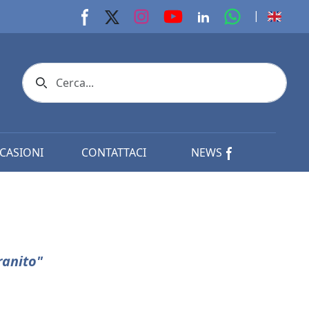
youtube page
Instagram page
whats app p
|
Facebook page
X page
Linkedin page
Search icon
CASIONI
CONTATTACI
NEWS
ranito"