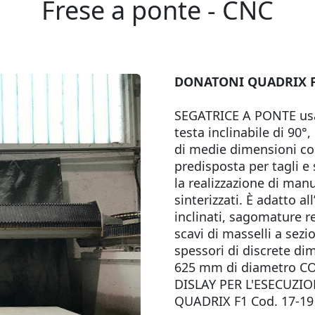
Frese a ponte - CNC
DONATONI QUADRIX F1 C
SEGATRICE A PONTE usat
testa inclinabile di 90
di medie dimensioni co
predisposta per tagli 
la realizzazione di manu
sinterizzati. È adatto all
inclinati, sagomature re
scavi di masselli a sez
spessori di discrete di
625 mm di diametro C
DISLAY PER L'ESECUZI
QUADRIX F1 Cod. 17-19