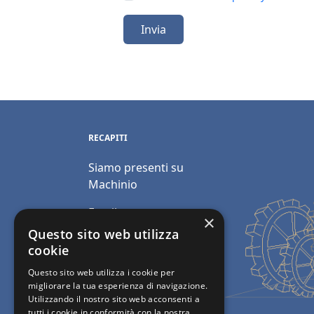
Invia
RECAPITI
Siamo presenti su
Machinio
Email:
×
info@polimacchine.it
Questo sito web utilizza
cookie
Telefono:
+39 045
Questo sito web utilizza i cookie per
2067911
migliorare la tua esperienza di navigazione.
Utilizzando il nostro sito web acconsenti a
Mobile:
+39 348 5110011
tutti i cookie in conformità con la nostra