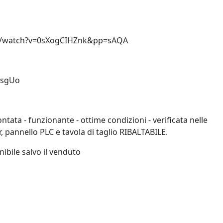
m/watch?v=0sXogCIHZnk&pp=sAQA
msgUo
ata - funzionante - ottime condizioni - verificata nelle
, pannello PLC e tavola di taglio RIBALTABILE.
ibile salvo il venduto