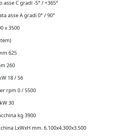
o asse C gradi -5° / +365°
ata asse A gradi 0° / 90°
0 x 3500
stem)
 mm 625
mm 260
kW 18 / S6
er rpm 0 / 5500
 kW 30
acchina kg 3900
china LxWxH mm. 6.100x4.300x3.500