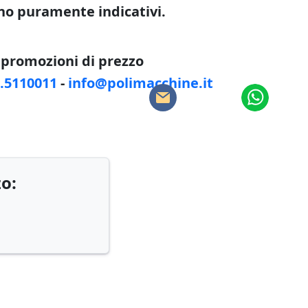
sono puramente indicativi.
e promozioni di prezzo
8.5110011
-
info@polimacchine.it
zo: