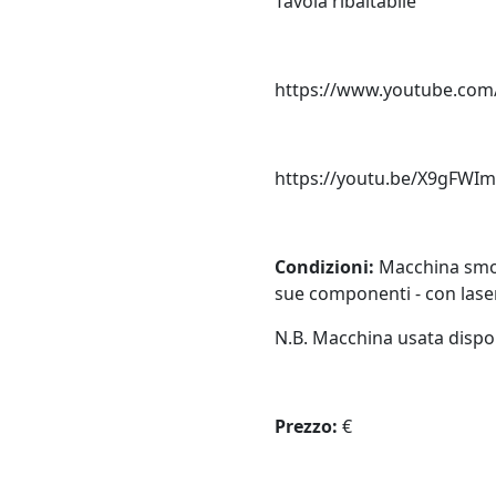
Tavola ribaltabile
https://www.youtube.co
https://youtu.be/X9gFWI
Condizioni:
Macchina smont
sue componenti - con laser
N.B. Macchina usata dispon
Prezzo:
€