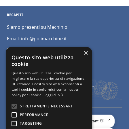
RECAPITI
Siamo presenti su Machinio
Email:
info@polimacchine.it
Telefono:
+39 045 2067911
×
Questo sito web utilizza
Mobile:
+39 348 5110011
cookie
Questo sito web utilizza i cookie per
migliorare la tua esperienza di navigazione.
Utilizzando il nostro sito web acconsenti a
tutti i cookie in conformità con la nostra
policy per i cookie.
Leggi di più
STRETTAMENTE NECESSARI
PERFORMANCE
© Polimacchine Verona Italia
-
Privacy
- Macchine usate per la
×
Ciao, sono il tuo AI Assistant 👋
TARGETING
lavorazione del marmo e del granito -
Web Agency