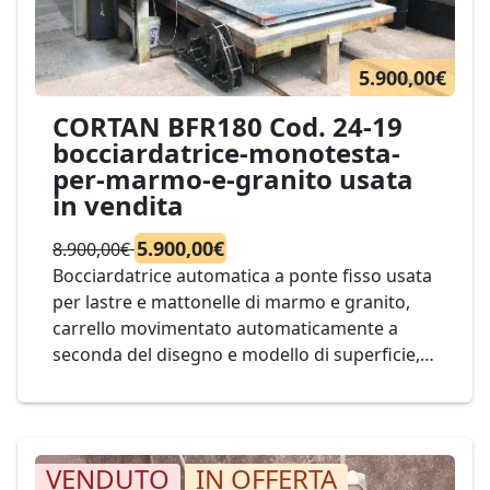
5.900,00€
CORTAN BFR180 Cod. 24-19
bocciardatrice-monotesta-
per-marmo-e-granito usata
in vendita
5.900,00€
8.900,00€
Bocciardatrice automatica a ponte fisso usata
per lastre e mattonelle di marmo e granito,
carrello movimentato automaticamente a
seconda del disegno e modello di superficie,
doppia testa/martello. Possibilità di
preselezionare differenti cicli di lavoro e il
numero delle volte che si intende ripeterli.
Impianto per il trattamento superficiale
VENDUTO
IN OFFERTA
attraverso utensili pneumatici (martelli)