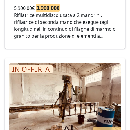
3.900,00€
5.900,00€
Rifilatrice multidisco usata a 2 mandrini,
rifilatrice di seconda mano che esegue tagli
longitudinali in continuo di filagne di marmo o
granito per la produzione di elementi a
larghezza definita. con 2 dischi permette di
rifilare filagne per ottenere la larghezza finale
massima di 400 mm. Mod. ZONATO Cod. 15-22
IN OFFERTA