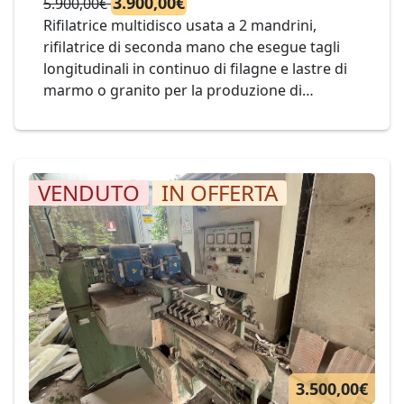
3.900,00€
5.900,00€
Rifilatrice multidisco usata a 2 mandrini,
rifilatrice di seconda mano che esegue tagli
longitudinali in continuo di filagne e lastre di
marmo o granito per la produzione di
elementi a larghezza definita. con 2 dischi
permette di rifilare filagne per ottenere la
larghezza finale massima di 400 mm. Mod.
ZONATO Cod. 15-22
VENDUTO
IN OFFERTA
3.500,00€