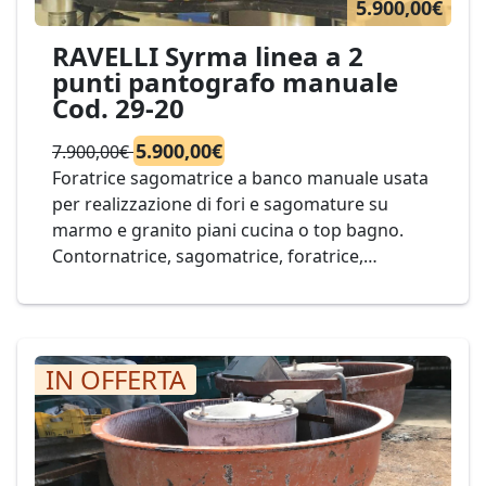
5.900,00€
RAVELLI Syrma linea a 2
punti pantografo manuale
Cod. 29-20
5.900,00€
7.900,00€
Foratrice sagomatrice a banco manuale usata
per realizzazione di fori e sagomature su
marmo e granito piani cucina o top bagno.
Contornatrice, sagomatrice, foratrice,
levigatrice, fresatrice di seconda mano. La
combinazione di Syrma con la macchina UN60
in monoblocco, asservite dal carrello
automatico a velocità variabile crea un’isola di
IN OFFERTA
lavoro ideale per ottimizzare la produzione.
Ideale per lavorazione da lastra di marmo o
granito come piani bagno e cucina, tavoli,
sagomati in genere. Mod. RAVELLI SYRMA