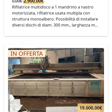
2.900,00€
0,00€
Rifilatrice multidisco a 1 mandrino a nastro
motorizzata, rifilatrice usata multipla con
struttura monoalbero. Possibilità di installare
diversi dischi di diam. 300 mm., larghezza max
di lavoro 415 mm. mod. ZONATO 400 1T Cod.
15-25
IN OFFERTA
19.000,00€