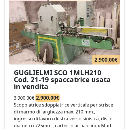
numero e caratteristiche degli utensili
impiegati simultaneamente in funzione del
grado di finitura e del livello di produzione
richieste.
Un ponte indipendente per lo
spostamento verticale della slitta di
scorrimento destra-sinistra del gruppo di
lavoro consente un ampio campo di lavoro e
spessore. Mod. CORTAN
2.900,00€
GUGLIELMI SCO 1MLH210
Cod. 21-19 spaccatrice usata
in vendita
2.900,00€
3.900,00€
Scoppiatrice sdoppiatrice verticale per strisce
di marmo di larghezza max. 210 mm.,
ingresso di lavoro destra verso sinistra, disco
diametro 725mm., carter in acciaio inox Mod.