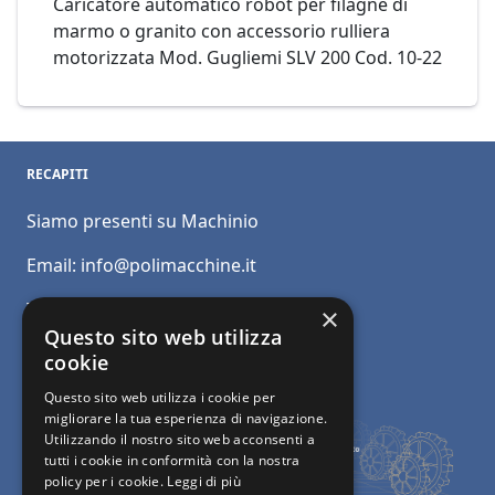
Caricatore automatico robot per filagne di
marmo o granito con accessorio rulliera
motorizzata Mod. Gugliemi SLV 200 Cod. 10-22
RECAPITI
Siamo presenti su Machinio
Email:
info@polimacchine.it
Telefono:
+39 045 2067911
×
Questo sito web utilizza
Mobile:
+39 348 5110011
cookie
Questo sito web utilizza i cookie per
migliorare la tua esperienza di navigazione.
Utilizzando il nostro sito web acconsenti a
tutti i cookie in conformità con la nostra
policy per i cookie.
Leggi di più