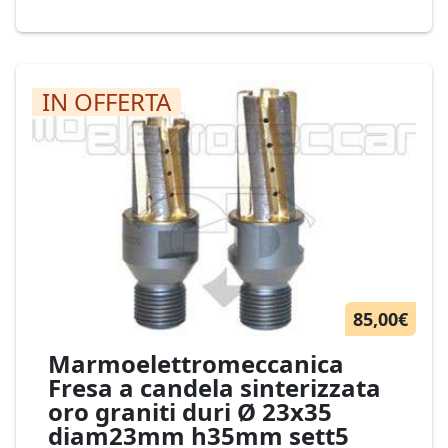
GUGLIELMI SCO 1MLH210 Cod. 21-19
IN OFFERTA
85,00€
Marmoelettromeccanica
Fresa a candela sinterizzata
oro graniti duri Ø 23x35
diam23mm h35mm sett5