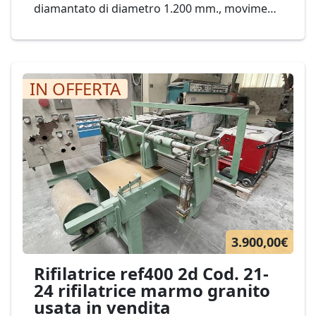
diamantato di diametro 1.200 mm., movimenti
elettrici con pignone e cremagliera Mod.
Bombieri & Venturi TBV 1200 Cod. 57-19
IN OFFERTA
3.900,00€
Rifilatrice ref400 2d Cod. 21-
24 rifilatrice marmo granito
usata in vendita