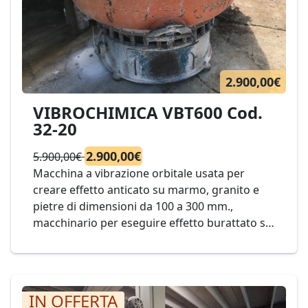
linea a 2 punti Cod. 29-20
2.900,00€
VIBROCHIMICA VBT600 Cod.
32-20
2.900,00€
5.900,00€
Macchina a vibrazione orbitale usata per
creare effetto anticato su marmo, granito e
pietre di dimensioni da 100 a 300 mm.,
macchinario per eseguire effetto burattato su
marmi e pietre di grandi capacità 600l. Mod.
VIBROCHIMICA VBT600 Cod. 32-20
IN OFFERTA